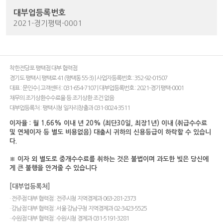
대부업등록번호
2021-경기평택-0001
착한전당포 평택점 대부 협력점
경기도 평택시 평택로 41 (평택동 55-3) | 사업자등록번호 : 352-92-01507
대표 : 문인수 | 고객센터 : 031-654-7107 | 대부업등록번호 : 2021-경기평택-0001
채무의 조기상환수수료율 등 조기상환 조건 없음
대부업등록처 : 평택시청 일자리창출과 031-8024-3511
이자율 : 월 1.66% 이내 년 20% (최단30일, 최장1년) 이내 (취급수수료
및 연체이자 등 별도 비용없음) 대출시 귀하의 신용등급이 하락할 수 있습니
다.
※ 이자 외 별도로 중개수수료를 취하는 것은 불법이며 과도한 빚은 당신에
게 큰 불행을 안겨줄 수 있습니다
[대부업등록처]
· 전주점 대부 협력점 : 전주시청 지역경제과 063-281-2373
· 강남점 대부 협력점 : 서울 강남구청 지역경제과 02-3423-5525
· 수원점 대부 협력점 : 수원시청 경제과 031-5191-3281