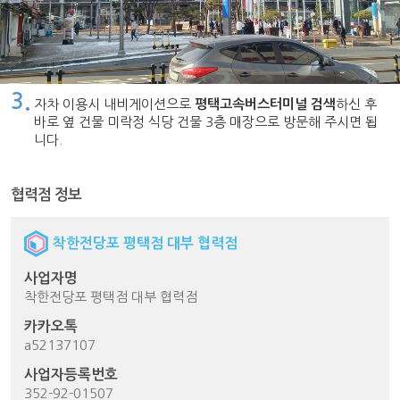
3.
자차 이용시 내비게이션으로
평택고속버스터미널 검색
하신 후
바로 옆 건물 미락정 식당 건물 3층 매장으로 방문해 주시면 됩
니다.
협력점 정보
착한전당포 평택점 대부 협력점
사업자명
착한전당포 평택점 대부 협력점
카카오톡
a52137107
사업자등록번호
352-92-01507