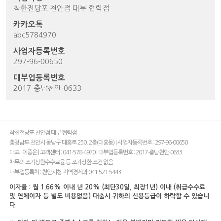
착한전당포 천안점 대부 협력점
카카오톡
abc5784970
사업자등록번호
297-96-00650
대부업등록번호
2017-충남천안-0633
착한전당포 천안점 대부 협력점
충청남도 천안시 동남구 대흥로 250, 2층(대흥동) | 사업자등록번호 : 297-96-00650
대표 : 이중운 | 고객센터 : 041-578-4970 | 대부업등록번호 : 2017-충남천안-0633
채무의 조기상환수수료율 등 조기상환 조건 없음
대부업등록처 : 천안시청 지역경제과 041-521-5443
이자율 : 월 1.66% 이내 년 20% (최단30일, 최장1년) 이내 (취급수수료
및 연체이자 등 별도 비용없음) 대출시 귀하의 신용등급이 하락할 수 있습니
다.