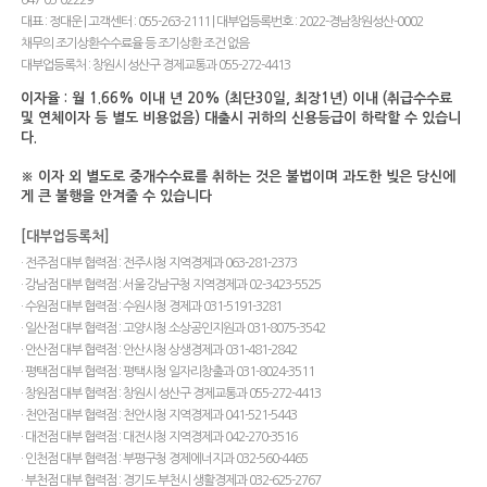
대표 : 정대운 | 고객센터 : 055-263-2111 | 대부업등록번호 : 2022-경남창원성산-0002
채무의 조기상환수수료율 등 조기상환 조건 없음
대부업등록처 : 창원시 성산구 경제교통과 055-272-4413
이자율 : 월 1.66% 이내 년 20% (최단30일, 최장1년) 이내 (취급수수료
및 연체이자 등 별도 비용없음) 대출시 귀하의 신용등급이 하락할 수 있습니
다.
※ 이자 외 별도로 중개수수료를 취하는 것은 불법이며 과도한 빚은 당신에
게 큰 불행을 안겨줄 수 있습니다
[대부업등록처]
· 전주점 대부 협력점 : 전주시청 지역경제과 063-281-2373
· 강남점 대부 협력점 : 서울 강남구청 지역경제과 02-3423-5525
· 수원점 대부 협력점 : 수원시청 경제과 031-5191-3281
· 일산점 대부 협력점 : 고양시청 소상공인지원과 031-8075-3542
· 안산점 대부 협력점 : 안산시청 상생경제과 031-481-2842
· 평택점 대부 협력점 : 평택시청 일자리창출과 031-8024-3511
· 창원점 대부 협력점 : 창원시 성산구 경제교통과 055-272-4413
· 천안점 대부 협력점 : 천안시청 지역경제과 041-521-5443
· 대전점 대부 협력점 : 대전시청 지역경제과 042-270-3516
· 인천점 대부 협력점 : 부평구청 경제에너지과 032-560-4465
· 부천점 대부 협력점 : 경기도 부천시 생활경제과 032-625-2767