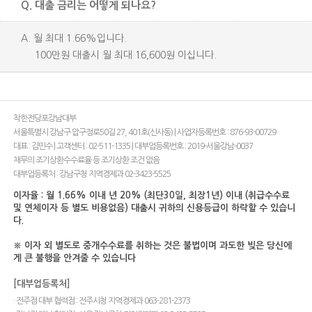
Q. 대출 금리는 어떻게 되나요?
A. 월 최대 1.66%입니다.
100만원 대출시 월 최대 16,600원 이십니다.
착한전당포강남대부
서울특별시 강남구 압구정로50길 27, 401호(신사동) | 사업자등록번호 : 876-93-00729
대표 : 김민수 | 고객센터 : 02-511-1335 | 대부업등록번호 : 2019-서울강남-0037
채무의 조기상환수수료율 등 조기상환 조건 없음
대부업등록처 : 강남구청 지역경제과 02-3423-5525
이자율 : 월 1.66% 이내 년 20% (최단30일, 최장1년) 이내 (취급수수료
및 연체이자 등 별도 비용없음) 대출시 귀하의 신용등급이 하락할 수 있습니
다.
※ 이자 외 별도로 중개수수료를 취하는 것은 불법이며 과도한 빚은 당신에
게 큰 불행을 안겨줄 수 있습니다
[대부업등록처]
· 전주점 대부 협력점 : 전주시청 지역경제과 063-281-2373